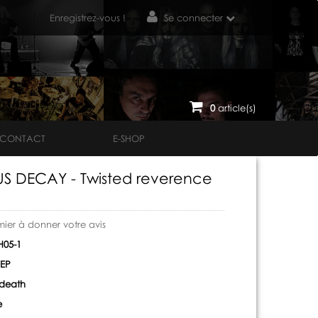
Enregistrez-vous !
Se connecter
0
article(s)
CONTACT
E-SHOP
 DECAY - Twisted reverence
mier à donner votre avis
05-1
EP
 death
e