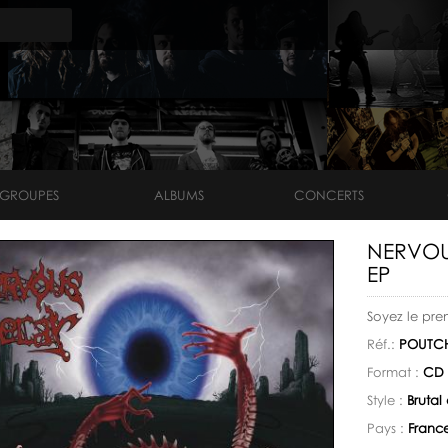
GROUPES
ALBUMS
CONCERTS
NERVOUS
EP
Soyez le pre
Réf.:
POUTCH
Format :
CD 
Style :
Brutal
Pays :
Franc