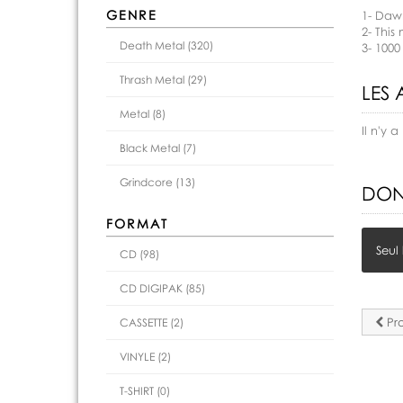
GENRE
1- Daw
2- This
Death Metal (320)
3- 1000
Thrash Metal (29)
LES 
Metal (8)
Il n'y
Black Metal (7)
Grindcore (13)
DON
FORMAT
Seul
CD (98)
CD DIGIPAK (85)
Pro
CASSETTE (2)
VINYLE (2)
T-SHIRT (0)