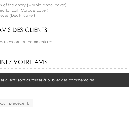
n of the angry (Morbid Angel cover)
 mortal coil (Carcass cover)
 eyes (Death cover)
AVIS DES CLIENTS
 a pas encore de commentaire
NEZ VOTRE AVIS
 les clients sont autorisés à publier des commentaires
duit précédent.