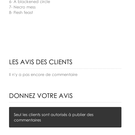
6- A blackened circle
7- Necro mess
8- Flesh feast
LES AVIS DES CLIENTS
Il n'y a pas encore de commentaire
DONNEZ VOTRE AVIS
Seul les clients sont autorisés à publier des
commentaires