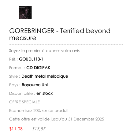
GOREBRINGER - Terrified beyond
measure
Soyez le premier à donner votre avis
Réf.:
GOUDJ113-1
Format :
CD DIGIPAK
Style :
Death metal melodique
Pays :
Royaume Uni
Disponibilité :
en stock
OFFRE SPECIALE
Economisez 20% sur ce produit
Cette offre est valide jusqu'au 31 December 2025
Disponibilité:
$11,08
$13,85