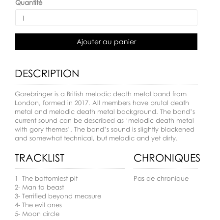
Quantité
Ajouter au panier
DESCRIPTION
Gorebringer is a British melodic death metal band from
London, formed in 2017. All members have brutal death
metal and melodic death metal background. The band’s
current sound can be described as ‘melodic death metal
with gory themes’. The band’s sound is slightly blackened
and somewhat technical, but melodic and yet dirty.
TRACKLIST
CHRONIQUES
1- The bottomlest pit
Pas de chronique
2- Man to beast
3- Terrified beyond measure
4- The evil ones
5- Moon circle