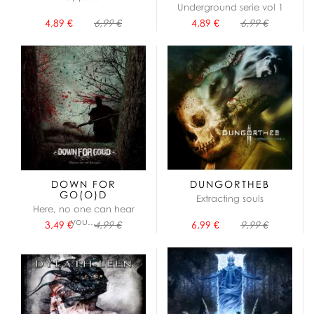
Underground serie vol 1
4,89 €
6,99 €
4,89 €
6,99 €
DOWN FOR
DUNGORTHEB
GO(O)D
Extracting souls
Here, no one can hear
you...
3,49 €
4,99 €
6,99 €
9,99 €