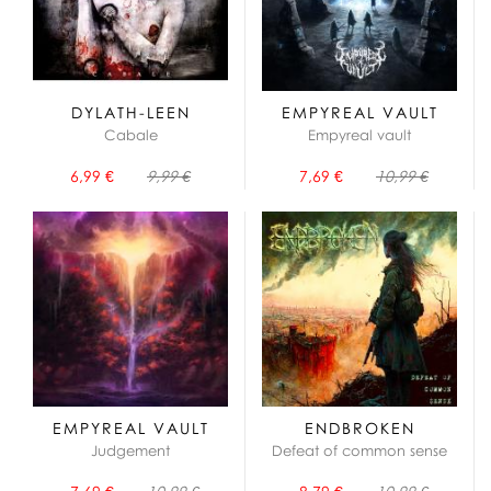
DYLATH-LEEN
EMPYREAL VAULT
Cabale
Empyreal vault
6,99 €
9,99 €
7,69 €
10,99 €
EMPYREAL VAULT
ENDBROKEN
Judgement
Defeat of common sense