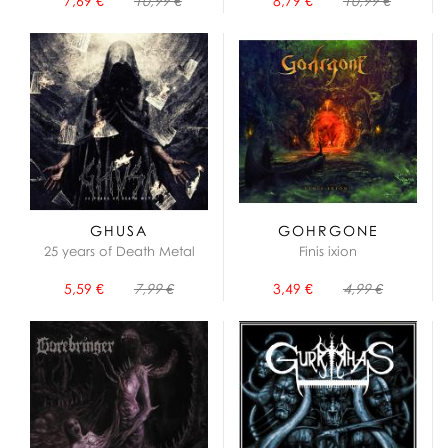
7,69 €
10,99 €
8,79 €
10,99 €
GHUSA
GOHRGONE
25 years of Death Metal
Finis ixion
5,59 €
7,99 €
3,49 €
4,99 €