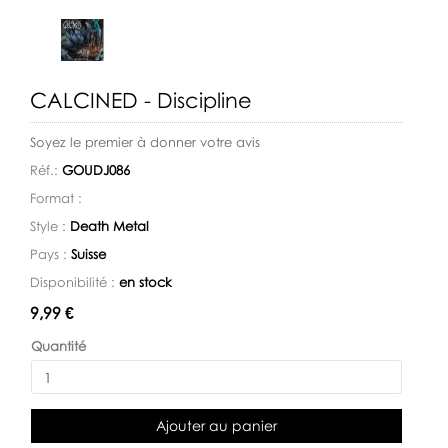
CALCINED - Discipline
Soyez le premier à donner votre avis
Réf.:
GOUDJ086
Format :
Style :
Death Metal
Pays :
Suisse
Disponibilité :
en stock
Disponibilité:
9,99 €
Quantité
Ajouter au panier