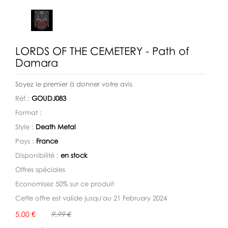
LORDS OF THE CEMETERY - Path of
Damara
Soyez le premier à donner votre avis
Réf.:
GOUDJ083
Format :
Style :
Death Metal
Pays :
France
Disponibilité :
en stock
Offres spéciales
Economisez 50% sur ce produit
Cette offre est valide jusqu'au 21 February 2024
Disponibilité:
5,00 €
9,99 €