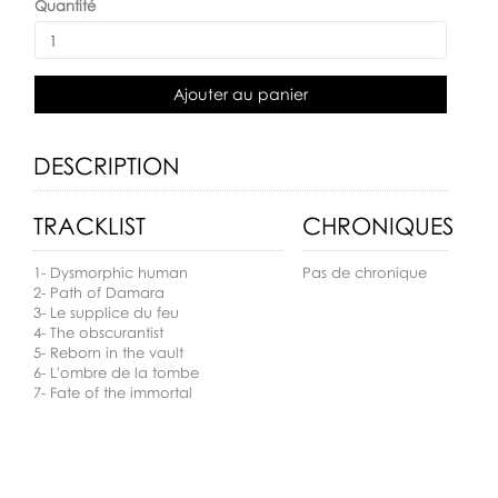
Quantité
Ajouter au panier
DESCRIPTION
TRACKLIST
CHRONIQUES
1- Dysmorphic human
Pas de chronique
2- Path of Damara
3- Le supplice du feu
4- The obscurantist
5- Reborn in the vault
6- L'ombre de la tombe
7- Fate of the immortal